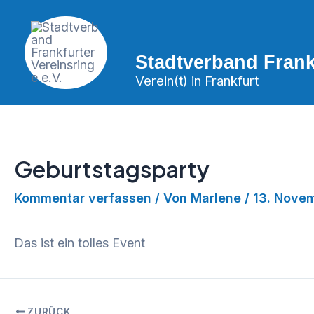
Zum
Inhalt
springen
Stadtverband Frankf
Verein(t) in Frankfurt
Geburtstagsparty
Kommentar verfassen
/ Von
Marlene
/
13. Nove
Das ist ein tolles Event
ZURÜCK