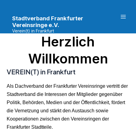
Zum
Mai
Inhalt
Stadtverband Frankfurter
Men
springen
Vereinsringe e.V.
Verein(t) in Frankfurt
Herzlich
Willkommen
VEREIN(T) in Frankfurt
Als Dachverband der Frankfurter Vereinsringe vertritt der
Stadtverband die Interessen der Mitglieder gegenüber
Politik, Behörden, Medien und der Öffentlichkeit, fördert
die Vernetzung und stärkt den Austausch sowie
Kooperationen zwischen den Vereinsringen der
Frankfurter Stadtteile.