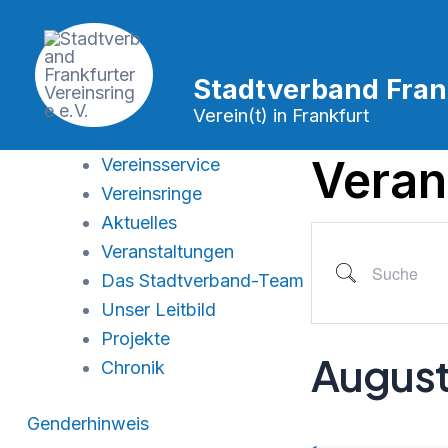
Zum
Inhalt
springen
Stadtverband Frank
Verein(t) in Frankfurt
Veran
Vereinsservice
Vereinsringe
Suche
Aktuelles
Veranstaltungen
Das Stadtverband-Team
Unser Leitbild
Projekte
August
Chronik
Genderhinweis