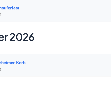
suferfest
g
er 2026
rheimer Kerb
g